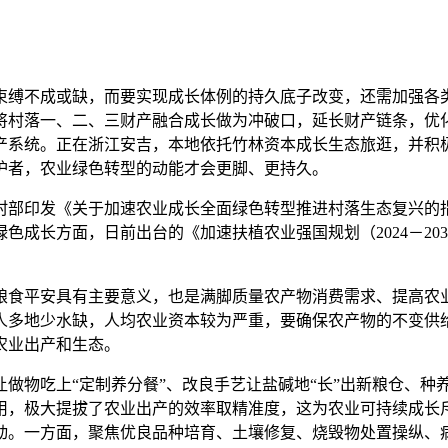
缚不成或缺，而要实现成长体例的持久底子改变，还需加强各类
将村落一、二、三财产融合成长做为冲破口，延长财产链条，优
产系统。正在浙江安吉，本地依托竹林资本成长生态旅逛，并积极
护者，农业绿色转型的动能才会更脚、更持久。
发《关于加速农业成长全面绿色转型推进村落生态复兴的指点看
色成长方面，日前出台的《加速扶植农业强国规划（2024－20
食平安具有主要意义，也是满脚质量农产物消费需求、提高农业
人多地少水缺，人均农业资本较为严重，要确保农产物的不变供
农业出产和生态。
吃上“定制养分餐”、改良手艺让盐碱地“长”出新粮仓、种养轮
用，极大提拔了农业出产的效率取精准度，这为农业可持续成长
动。一方面，聚焦优良品种培育、土壤修复、烧毁物处置操纵、