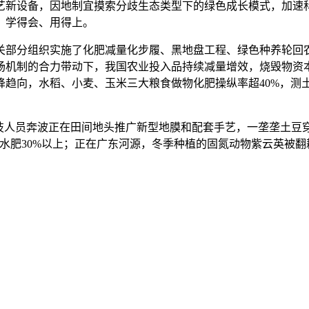
艺新设备，因地制宜摸索分歧生态类型下的绿色成长模式，加速
、学得会、用得上。
部分组织实施了化肥减量化步履、黑地盘工程、绿色种养轮回农
场机制的合力带动下，我国农业投入品持续减量增效，烧毁物资
趋向，水稻、小麦、玉米三大粮食做物化肥操纵率超40%，测土
人员奔波正在田间地头推广新型地膜和配套手艺，一垄垄土豆穿
约水肥30%以上；正在广东河源，冬季种植的固氮动物紫云英被翻