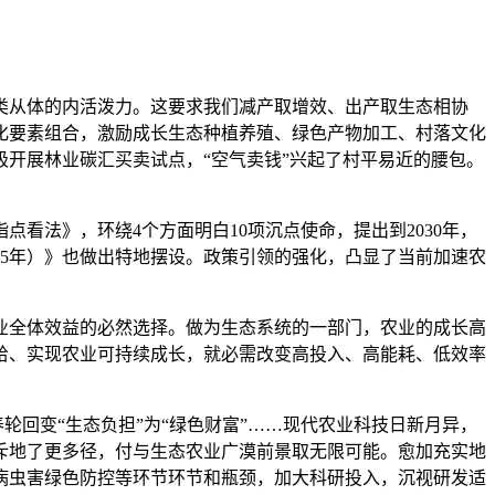
从体的内活泼力。这要求我们减产取增效、出产取生态相协
化要素组合，激励成长生态种植养殖、绿色产物加工、村落文化
开展林业碳汇买卖试点，“空气卖钱”兴起了村平易近的腰包。
法》，环绕4个方面明白10项沉点使命，提出到2030年，
35年）》也做出特地摆设。政策引领的强化，凸显了当前加速农
全体效益的必然选择。做为生态系统的一部门，农业的成长高
给、实现农业可持续成长，就必需改变高投入、高能耗、低效率
回变“生态负担”为“绿色财富”……现代农业科技日新月异，
斥地了更多径，付与生态农业广漠前景取无限可能。愈加充实地
病虫害绿色防控等环节环节和瓶颈，加大科研投入，沉视研发适