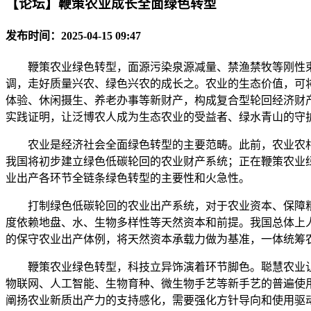
【论坛】鞭策农业成长全面绿色转型
发布时间：2025-04-15 09:47
鞭策农业绿色转型，面源污染泉源减量、禁渔禁牧等刚性束
调，走好质量兴农、绿色兴农的成长之。农业的生态价值，可
体验、休闲摄生、养老办事等新财产，构成复合型轮回经济财
实践证明，让泛博农人成为生态农业的受益者、绿水青山的守
农业是经济社会全面绿色转型的主要范畴。此前，农业农村部印
我国将初步建立绿色低碳轮回的农业财产系统；正在鞭策农业绿
业出产各环节全链条绿色转型的主要性和火急性。
打制绿色低碳轮回的农业出产系统，对于农业资本、保障粮
度依赖地盘、水、生物多样性等天然资本和前提。我国总体上
的保守农业出产体例，将天然资本承载力做为基准，一体统筹
鞭策农业绿色转型，科技立异饰演着环节脚色。聪慧农业让做物
物联网、人工智能、生物育种、微生物手艺等新手艺的普遍使
阐扬农业新质出产力的支持感化，需要强化方针导向和使用驱