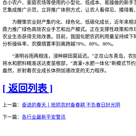
合小农户、家庭农场等使用的小型化、低成本、易操做的新手
艺集成推广示范，立异推广体例方式，让农人看得见、摸得着
为鞭策农业财产集约化、绿色化、低碳化成长，近年来相关
鼎力推广绿色高效农业手艺和出产模式。正在支撑性政策和市
农业生态获得无效改善。目前，我国化肥农药利用量呈持续下降
分析操纵率、农膜措置率别离跨越78%、88%、80%。
“清明谷雨两相连，浸种耕田莫延迟。”正在山东青岛，农技
将水和肥料精准送达麦苗根部，“滴灌+水肥一体化”新模式节
盎然，折射着农业成长体例加速改变的无力程序。
[ 返回列表 ]
上一篇：
奋进的春天丨抢抓农时备春耕 不负春日好光阴
下一篇：
各行业最新平安警讯