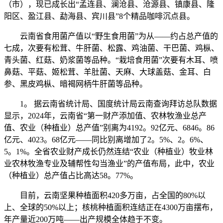
（市），现已成长出“孟连县、澜沧县、沧源县、镇康县、隆
阳区、盈江县、勐海县、宾川县”8个精品咖啡沉点县。
云南省食用菌产值以“野生食用菌”为从——约占总产值的
七成，次要有松茸、牛肝菌、松露、鸡油菌、干巴菌、鸡枞、
青头菌、红菇、奶浆菌等品种。“栽培食用菌”次要有木耳、喷
鼻菇、平菇、姬松茸、羊肚菌、天麻、大球盖菇、金耳、白
参、黑皮鸡枞、暗褐网柄牛肝菌等品种。
1。 据云南省统计局、国度统计局云南查询拜访总队数据
显示，2024年，云南省“第一财产添加值、农林牧渔业总产
值、农业（种植业）总产值”别离为4192。92亿元、6846。86
亿元、4023。68亿元——同比别离增加了2。5%、2。6%、
5。1%。全省农业财产成长仍然连结“农业（种植业）牧业林
业农林牧渔专业及辅帮性勾当渔业”的产值布局，此中，农业
（种植业）总产值占比高达58。77%。
目前，云南坚果种植面积420多万亩，占全国的80%以
上、全球的50%以上；核桃种植面积连结正在4300万亩摆布，
年产量近200万吨——出产规模全体趋于不变。