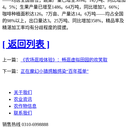
——均居全国首位；蔬菜产量已增至3094。14万吨、同比增加
4。5%；生果产量已增至1486。64万吨，同比增加7。66%；
咖啡种植面积达126。7万亩、产量达14。6万吨——均占全国
的98%以上，出口量达3。25万吨、同比增加358%，精品率及
精湛加工率均有分歧程度的提拔。
[ 返回列表 ]
上一篇：
《农场逛戏体验》：畅逛虚拟田园的欢笑取
下一篇：
正在魔幻小镇感触感染“百年孤单”
关于我们
农业资讯
农作物信息
联系我们
销售热线
0310-6998888