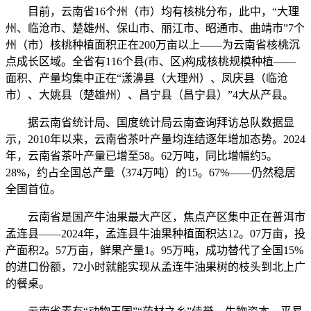
目前，云南省16个州（市）均有核桃分布，此中，“大理
州、临沧市、楚雄州、保山市、丽江市、昭通市、曲靖市”7个
州（市）核桃种植面积正在200万亩以上——为云南省核桃沉
点成长区域。全省有116个县(市、区)构成核桃规模种植——
面积、产量均集中正在“漾濞县（大理州）、凤庆县（临沧
市）、大姚县（楚雄州）、昌宁县（昌宁县）”4大从产县。
据云南省统计局、国度统计局云南查询拜访总队数据显
示，2010年以来，云南省茶叶产量均连结逐年增加态势。2024
年，云南省茶叶产量已增至58。62万吨，同比增幅约5。
28%，约占全国总产量（374万吨）的15。67%——仍然稳居
全国首位。
云南省是国产牛油果最大产区，焦点产区集中正在普洱市
孟连县——2024年，孟连县牛油果种植面积达12。07万亩，投
产面积2。57万亩，鲜果产量1。95万吨，成功替代了全国15%
的进口份额，72小时就能实现从孟连牛油果树的枝头到北上广
的餐桌。