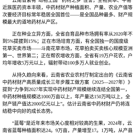
云南省素有“动物王国”“药材之乡”佳誉，生物资本、平易
近族医药资本丰硕，中药材财产种植面积、产量、农业产值等
次要经济目标常年稳居全国首位——是全国品种最多、财产规
模最大的道地药材从产区。
正在种业立异方面，全省自育品种市场拥有率从2020年不
到5%提拔到15%；正在市场培育方面，有全国独一的国度级
花草买卖市场——斗南花草市场，花草拍卖买卖核心规模亚洲
第一、世界第二；正在帮农增收方面，全省有19万户花农，户
均年增收5万元以上，辐射带动100多万人就业创业。
从持久趋向来看，云南省农业农村厅制定出台的《云南省
中药材财产高质量成长三年步履工做方案（2025—2027年）》
提到“力争到2027年实现中药材财产规模继续连结全国第一，
中药材种植规模达1000万亩以上，年产量达150万吨以上，全
财产链产值达2000亿元以上”。估计云南省中药材财产仍将连
结稳中向好的成长态势。
“蓝莓”是近年来市场关心度相对较高的生果，2024年，云
南省蓝莓种植面积达24。9万亩，产量增至17。1万吨，从产县