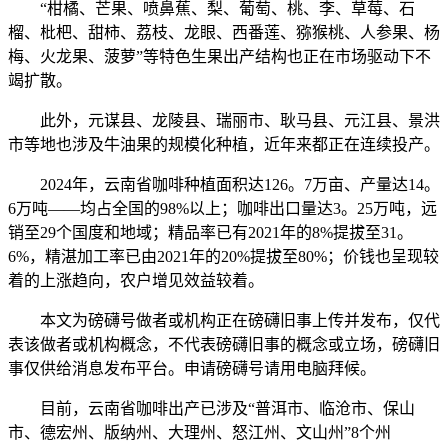
“柑橘、芒果、喷鼻蕉、梨、葡萄、桃、李、草莓、石
榴、枇杷、甜柿、荔枝、龙眼、西番莲、猕猴桃、人参果、杨
梅、火龙果、菠萝”等特色生果出产结构也正在市场驱动下不
竭扩散。
此外，元谋县、龙陵县、瑞丽市、耿马县、元江县、景洪
市等地也涉及牛油果的规模化种植，近年来都正在连续投产。
2024年，云南省咖啡种植面积达126。7万亩、产量达14。
6万吨——均占全国的98%以上；咖啡出口量达3。25万吨，远
销至29个国度和地域；精品率已有2021年的8%提拔至31。
6%，精湛加工率已由2021年的20%提拔至80%；价钱也呈现较
着的上涨趋向，农户增见效益较着。
本文为磅礴号做者或机构正在磅礴旧事上传并发布，仅代
表该做者或机构概念，不代表磅礴旧事的概念或立场，磅礴旧
事仅供给消息发布平台。申请磅礴号请用电脑拜候。
目前，云南省咖啡出产已涉及“普洱市、临沧市、保山
市、德宏州、版纳州、大理州、怒江州、文山州”8个州