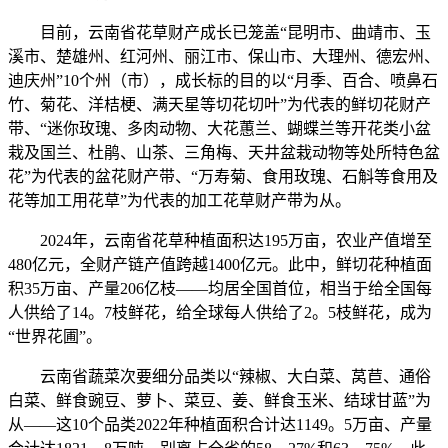
目前，云南省花草财产成长已笼盖“昆明市、曲靖市、玉
溪市、楚雄州、红河州、丽江市、保山市、大理州、德宏州、
迪庆州”10个州（市），成长标的目的以“月季、百合、喷鼻石
竹、菊花、洋桔梗、满天星等切花切叶”为代表的鲜切花财产
带、“迷你玫瑰、多肉动物、大花蕙兰、蝴蝶兰等开花类小盆
栽及国兰、杜鹃、山茶、三角梅、天井盆栽动物等处所特色盆
花”为代表的盆花财产带、“万寿菊、食用玫瑰、石斛等食用及
花等加工用花草”为代表的加工花草财产带为从。
2024年，云南省花草种植面积达195万亩，农业产值增至
480亿元，全财产链产值跨越1400亿元。此中，鲜切花种植面
积35万亩、产量206亿枝——均居全国首位，相当于给全国每
人供给了14。7枝鲜花，给全球每人供给了2。5枝鲜花，成为
“世界花圃”。
云南省蔬菜次要细分品类以“辣椒、大白菜、莴苣、通俗
白菜、鲜食豌豆、萝卜、菜豆、姜、鲜食玉米、结球甘蓝”为
从——这10个品类2022年种植面积合计达1149。5万亩、产量