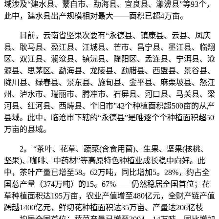
域涉及“建水县、蒙自市、勐海县、宜良县、漾濞县”等93个，
此中，建水县出产规模相对最大——面积已超4万亩。
目前，云南省坚果次要有“永德县、镇康县、云县、凤庆
县、耿马县、盈江县、江城县、芒市、昌宁县、墨江县、临翔
区、双江县、澜沧县、镇沅县、隆阳区、孟连县、宁洱县、沧
源县、思茅区、勐海县、龙陵县、勐腊县、西盟县、景谷县、
陇川县、绿春县、景东县、施甸县、金平县、麻栗坡县、怒江
州、泸水市、瑞丽市、腾冲市、石屏县、河口县、马关县、梁
河县、红河县、西畴县、个旧市”42个种植面积超500亩的从产
县域。此中，临沧市下辖的“永德县”是唯逐个个种植面积超50
万亩的县域。
2。 “茶叶、花草、蔬菜(含食用菌)、生果、坚果(核桃、
坚果)、咖啡、中药材”等高原特色种植业成长稳中向好。此
中，茶叶产量已增至58。62万吨，同比增加5。28%，约占全
国总产量（374万吨）的15。67%——仍然稳居全国首位；花
草种植面积达195万亩，农业产值增至480亿元，全财产链产值
跨越1400亿元，鲜切花种植面积达35万亩、产量达206亿枝