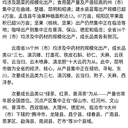
均涉及蔬菜的规模化出产；食用菌产量及产值较高的州（市）
集中正在曲靖、楚雄、昆明和昭通；建水县蓝莓出产规模已超
4万亩，孟连县牛油果种植面积达12。07万亩，昭阳区苹果面
积已超50万亩；坚果（核桃、坚果）出产仍然集中正在临沧等
地；咖啡出产则集中正在普洱、保山、德宏和临沧；全省16个
州（市）均涉及中药材的规模化出产，成长品类各有侧沉。
云南省16个州（市）均涉及中药材的规模化出产，成长品
类以“三七、滇沉楼、灯盏花、铁皮石斛、砂仁、天麻、云茯
苓、云当归、云木喷鼻、滇龙胆”十大云药为从。此中，昆明
市做为全省的经济、核心，从产县集中正在禄劝、寻甸、东
川，次要成长品类为三七、滇沉楼、云当归、附子、天麻、西
洋参。
次要成长品类以“绿茶、红茶、普洱茶”为从——产量也常
年居全国首位。沉点产区集中正在“保山市、红河州、文山
州、普洱市、西双版纳、大理州、德宏州、临沧市”8大州
（市）下辖的“腾冲市、龙陵县、昌宁县、绿春县、广南县、
思茅区、勐海县、南涧县、芒市”等30个县域。