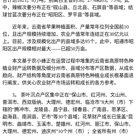
合计达1821。8万吨，别离占全省的58。27%和63。75%。此
中，辣椒次要分布正在“砚山县、丘北县、石屏县”等县域；结
球甘蓝次要分布正在“昭阳区、罗平县”等县域。
近年来，云南省苹果种植面积、产量常年位列全国前10
位，且出产规模持续增加，农业产值常年连结正在30亿元以
上。目前，涉及规模化出产的县域多达95个，此中，昭通市昭
阳区出产规模相对最大——已超50万亩。
本文基于农小蜂正在运营过程中堆集的云南省高原特色种
植业财产运转数据及细分州市、县域分布等产区数据，从成长
趋向、财产结构等角度对云南省高原特色种植业成长根基面进
行阐发，供关心农业财产市场运转和成长的各方参考。
3。 茶叶沉点产区集中正在“保山市、红河州、文山州、
普洱市、西双版纳、大理州、德宏州、临沧市”8大州（市）下
辖的“腾冲市、龙陵县、昌宁县、绿春县、广南县、思茅区、
勐海县、南涧县、芒市”等30个县域；花草财产成长已笼盖“昆
明市、曲靖市、玉溪市、楚雄州、红河州、丽江市、保山市、
大理州、德宏州、迪庆州”10个州（市）；全省所有州（市）