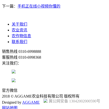
下一篇：
手机正在线小视频你懂的
关于我们
农业资讯
农作物信息
联系我们
销售热线
0310-6998888
客服热线
0310-6998368
关注我们：
官方微信
2018 © AGGAME农业科技有限公司 版权所有
冀公网安备 13042002000590号
Designed by
AGGAME
网站地图