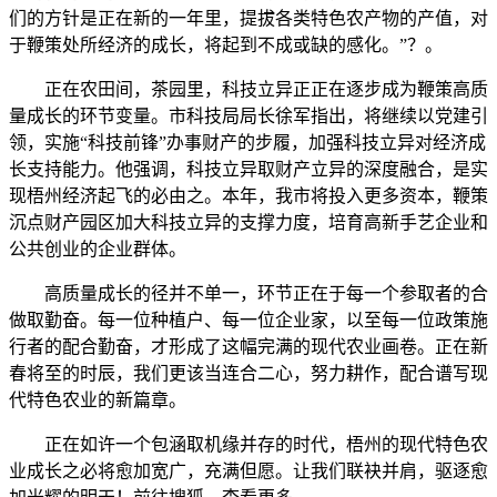
们的方针是正在新的一年里，提拔各类特色农产物的产值，对
于鞭策处所经济的成长，将起到不成或缺的感化。”？。
正在农田间，茶园里，科技立异正正在逐步成为鞭策高质
量成长的环节变量。市科技局局长徐军指出，将继续以党建引
领，实施“科技前锋”办事财产的步履，加强科技立异对经济成
长支持能力。他强调，科技立异取财产立异的深度融合，是实
现梧州经济起飞的必由之。本年，我市将投入更多资本，鞭策
沉点财产园区加大科技立异的支撑力度，培育高新手艺企业和
公共创业的企业群体。
高质量成长的径并不单一，环节正在于每一个参取者的合
做取勤奋。每一位种植户、每一位企业家，以至每一位政策施
行者的配合勤奋，才形成了这幅完满的现代农业画卷。正在新
春将至的时辰，我们更该当连合二心，努力耕作，配合谱写现
代特色农业的新篇章。
正在如许一个包涵取机缘并存的时代，梧州的现代特色农
业成长之必将愈加宽广，充满但愿。让我们联袂并肩，驱逐愈