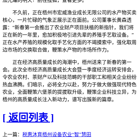
加光耀的明天！前往搜狐，查看更多。
不久前，正在梧州市宏威渔业成长无限公司的水产物买卖
核心，一片忙碌的气象正展示正在面前。公司董事长黄森透
露：“新春第一会推出了农业财产项目扶植的新指针，我们将
正在新的一年里，愈加积极地引进先辈的养殖手艺取设备。”
正在水产养殖的规模化取手艺化方面的不竭摸索中，强化取周
边市场的交换取合做，鞭策水产物的市场所作力。
正在经济高质量成长的海潮中，梧州送来了新春的第一
会。此次全市经济高质量成长大会暨一季度经济运转安排会，
令农业农村、茶财产以及科技范畴的干部职工和相关企业纷纷
热血沸腾。们暗示，必将全力以赴，努力于做大做强现代特色
农业，全面鞭策六堡茶的提拔取升级，鞭策企业科技立异，为
梧州的高质量成长注入新动力，谱写出簇新的篇章。
[ 返回列表 ]
上一篇：
税惠沐育梧州设备农业“智”慧田