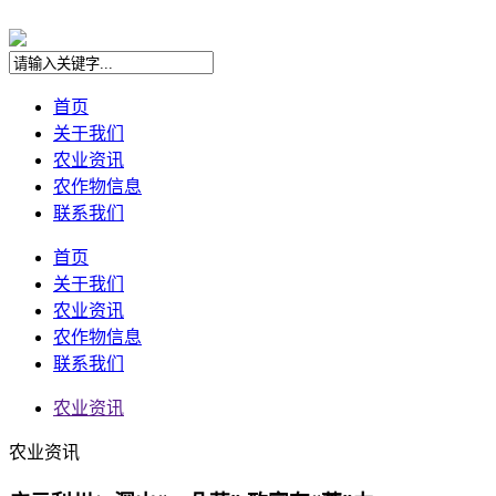
首页
关于我们
农业资讯
农作物信息
联系我们
首页
关于我们
农业资讯
农作物信息
联系我们
农业资讯
农业资讯