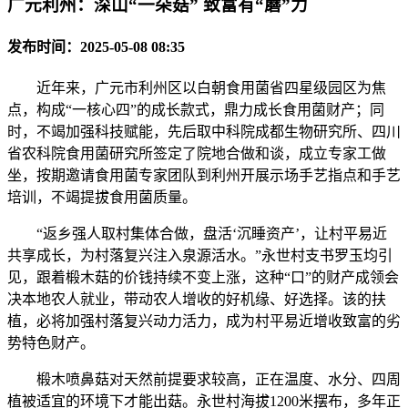
广元利州：深山“一朵菇” 致富有“蘑”力
发布时间：2025-05-08 08:35
近年来，广元市利州区以白朝食用菌省四星级园区为焦
点，构成“一核心四”的成长款式，鼎力成长食用菌财产；同
时，不竭加强科技赋能，先后取中科院成都生物研究所、四川
省农科院食用菌研究所签定了院地合做和谈，成立专家工做
坐，按期邀请食用菌专家团队到利州开展示场手艺指点和手艺
培训，不竭提拔食用菌质量。
“返乡强人取村集体合做，盘活‘沉睡资产’，让村平易近
共享成长，为村落复兴注入泉源活水。”永世村支书罗玉均引
见，跟着椴木菇的价钱持续不变上涨，这种“口”的财产成领会
决本地农人就业，带动农人增收的好机缘、好选择。该的扶
植，必将加强村落复兴动力活力，成为村平易近增收致富的劣
势特色财产。
椴木喷鼻菇对天然前提要求较高，正在温度、水分、四周
植被适宜的环境下才能出菇。永世村海拔1200米摆布，多年正