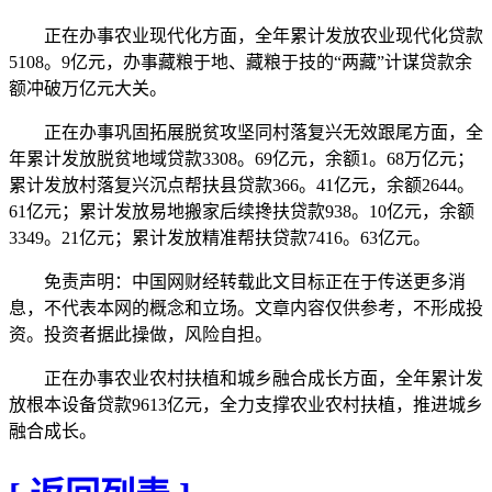
正在办事农业现代化方面，全年累计发放农业现代化贷款
5108。9亿元，办事藏粮于地、藏粮于技的“两藏”计谋贷款余
额冲破万亿元大关。
正在办事巩固拓展脱贫攻坚同村落复兴无效跟尾方面，全
年累计发放脱贫地域贷款3308。69亿元，余额1。68万亿元；
累计发放村落复兴沉点帮扶县贷款366。41亿元，余额2644。
61亿元；累计发放易地搬家后续搀扶贷款938。10亿元，余额
3349。21亿元；累计发放精准帮扶贷款7416。63亿元。
免责声明：中国网财经转载此文目标正在于传送更多消
息，不代表本网的概念和立场。文章内容仅供参考，不形成投
资。投资者据此操做，风险自担。
正在办事农业农村扶植和城乡融合成长方面，全年累计发
放根本设备贷款9613亿元，全力支撑农业农村扶植，推进城乡
融合成长。