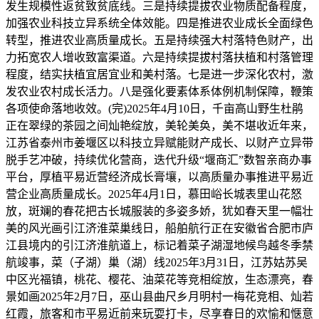
发生规模性返贫致贫底线。三是持续提拔农业物质配备程度，
加强农业科技立异系统全体效能。四是推进农业成长全面绿色
转型，推进农业高质量成长。五是持续强大村落特色财产，出
力拓宽农人增收致富渠道。六是持续提拔村落扶植和村落管理
程度，结实扶植宜居宜业和美村落。七是进一步深化农村，激
发农业农村成长活力。八是强化要素体系体例机制保障，鞭策
各项使命落地收效。(完)2025年4月10日，千亩高山野生杜鹃
正在翠绿的茶园之间灿艳绽放，美轮美奂，美不堪收近年来，
江苏省泰州市姜堰区以科技立异赋能财产成长、以财产立异带
脱手艺冲破，持续优化营商，迭代升级“堰商汇”数智亲商办事
平台，厚植平易近营经济成长膏壤，以高质量办事推进平易近
营企业高质量成长。2025年4月1日，慕田峪长城表里山花怒
放，斑斓的春花把古长城服装的多姿多娇，犹如春天里一幅壮
美的风光画引江济淮菜巢线日，船舶航行正在安徽省合肥市庐
江县境内的引江济淮航道上，标记着菜子湖湿地候鸟越冬季禁
航竣事，菜（子湖）巢（湖）线2025年3月31日，江苏姑苏吴
中区光福镇，桃花、樱花、油菜花等竞相绽放，生态漂亮，春
景如画2025年2月7日，巫山县曲尺乡月明村一梅花竞相、灿若
红霞，旅客和市平易近前来玩耍打卡，尽享春日的欢愉和惬意