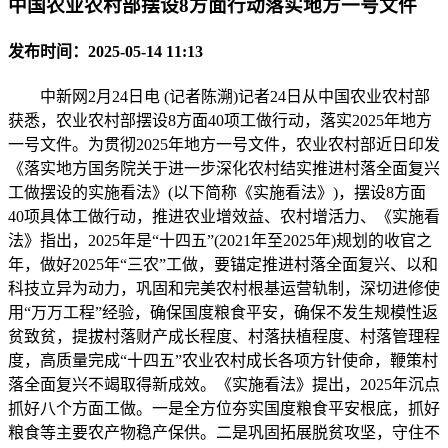
中国农业农村部摆设8方面行动落实地方一号文件
发布时间：2025-05-14 11:13
中新网2月24日电 (记者陈溯)记者24日从中国农业农村部
获悉，农业农村部摆设8方面40项工做行动，落实2025年地方
一号文件。为贯彻2025年地方一号文件，农业农村部近日印发
《落实地方国务院关于进一步深化农村结实推进村落全面复兴
工做摆设的实施看法》(以下简称《实施看法》)，摆设8方面
40项具体工做行动，推进农业增效益、农村增活力、《实施看
法》指出，2025年是“十四五”(2021年至2025年)规划的收官之
年，做好2025年“三农”工做，要锚定推进村落全面复兴、以和
科技立异为动力，巩固和完美农村根基运营轨制，深切进修使
用“万万工程”经验，确保国度粮食平安，确保不发生规模性返
贫致贫，提拔村落财产成长程度、村落扶植程度、村落管理程
度，高质量完成“十四五”农业农村成长各项方针使命，鞭策村
落全面复兴不竭取得新成效。《实施看法》提出，2025年沉点
抓好八个方面工做。一是全方位夯实国度粮食平安根底，抓好
粮食等主要农产物稳产保供。二是巩固拓展脱贫攻坚，守住不