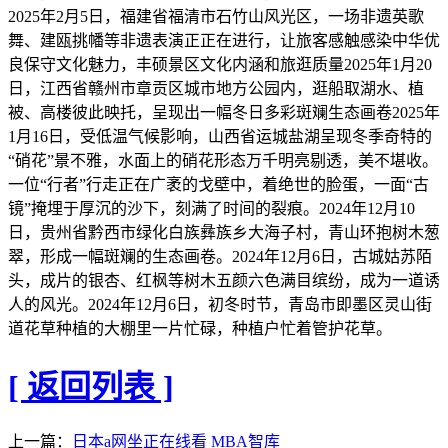
2025年2月5日，福建省福清市石竹山风光区，一场非遗英歌
舞、建瓯挑幡等非遗表演正正在进行，让旅客感触感染中华优
良保守文化魅力，丰硕景区文化内涵和旅逛质量2025年1月20
日，江西省赣州市章贡区城市地方公园内，逛船取湖水、植
被、高楼彼此映托，呈现出一幅冬日多彩斑斓生态画卷2025年
1月16日，受低温气候影响，山西省运城盐湖呈现冬季奇特的
“硝花”景不雅，水面上的硝花形态万千明亮剔透，美不堪收。
一位“行者”行走正在广袤的戈壁中，着绝世的脸蛋，一面“古
镜”掩埋于厚沉的沙下，刻满了时间的裂痕。2024年12月10
日，贵州省黔西市绿化白族彝族乡大海子村，青山环抱树木葱
翠，形成一幅斑斓的生态画卷。2024年12月6日，古城姑苏陌
头，成片的银杏、红枫等树木五颜六色满目缤纷，成为一道诱
人的风光。2024年12月6日，初冬时节，青岛市即墨区灵山街
道花草种植的大棚里一片忙碌，种植户忙着管护花草。
[ 返回列表 ]
上一篇：
日本a网坐正在线看 MBA智库