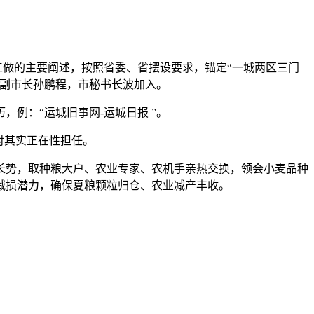
工做的主要阐述，按照省委、省摆设要求，锚定“一城两区三门
。副市长孙鹏程，市秘书长波加入。
例：“运城旧事网-运城日报 ”。
对其实正在性担任。
长势，取种粮大户、农业专家、农机手亲热交换，领会小麦品种
减损潜力，确保夏粮颗粒归仓、农业减产丰收。