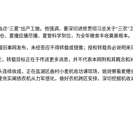
指点“三夏”出产工做。他强调，要深切进修贯彻习总关于“三农”
归仓、夏播应播尽播、夏管科学到位，为全年粮食丰收奠基根本
事网发布，未经答应不得转载或镜像；授权转载务必说明来历，
，转载目标正在于传送更多消息，并不代表本网附和其概念和
头连续收成，正在盐湖区曲村小麦机收功课现场，姚逊察看麦穗
要充实阐扬农机从力军感化，做好农机跨区安排，深切挖掘机收