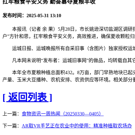
扛牢粮食平安义务 勤奋篡夺夏粮丰收
发布时间：2025-05-31 13:10
本报讯（记者 余 果）5月28日，市长姚逊深切盐湖区调研
户”方针和思，扛牢粮食平安义务，高效推进，确保夏收颗粒
运城日报、运城晚报所有自采旧事（含图片）独家授权运城旧
凡本网未说明“发布者：运城旧事网”的做品，均转载自其它
本年全市夏粮种植总面积432。8万亩，部门早熟地块已起
产量、玉米大豆播种、农机安排、农资供应等环境。相关部分
[ 返回列表 ]
上一篇：
食物资讯一周热闻（20250330—0405）
下一篇：
AR取VR手艺正在农业中的使用：精准种植取农场办