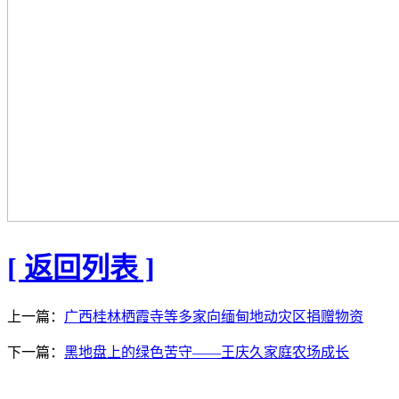
[ 返回列表 ]
上一篇：
广西桂林栖霞寺等多家向缅甸地动灾区捐赠物资
下一篇：
黑地盘上的绿色苦守——王庆久家庭农场成长