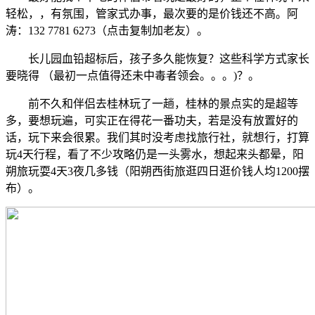
轻松，，有氛围，管家式办事，最次要的是价钱还不高。阿
涛：132 7781 6273（点击复制加老友）。
长儿园血铅超标后，孩子多久能恢复？这些科学方式家长
要晓得 （最初一点值得还未中毒者领会。。。)？。
前不久和伴侣去桂林玩了一趟，桂林的景点实的是超等
多，要想玩遍，可实正在得花一番功夫，若是没有放置好的
话，玩下来会很累。我们其时没考虑找旅行社，就想行，打算
玩4天行程，看了不少攻略仍是一头雾水，想起来头都晕，阳
朔旅玩耍4天3夜几多钱（阳朔西街旅逛四日逛价钱人均1200摆
布）。