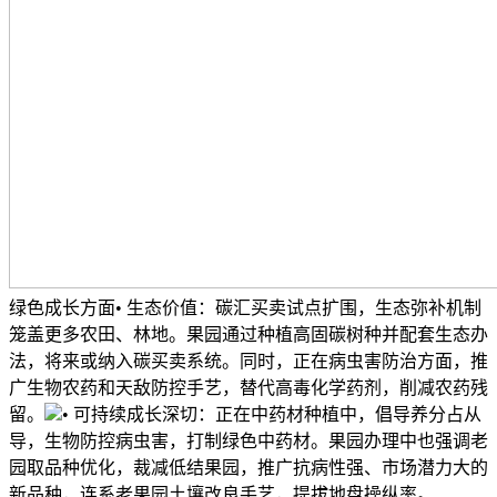
绿色成长方面• 生态价值：碳汇买卖试点扩围，生态弥补机制
笼盖更多农田、林地。果园通过种植高固碳树种并配套生态办
法，将来或纳入碳买卖系统。同时，正在病虫害防治方面，推
广生物农药和天敌防控手艺，替代高毒化学药剂，削减农药残
留。
• 可持续成长深切：正在中药材种植中，倡导养分占从
导，生物防控病虫害，打制绿色中药材。果园办理中也强调老
园取品种优化，裁减低结果园，推广抗病性强、市场潜力大的
新品种，连系老果园土壤改良手艺，提拔地盘操纵率。