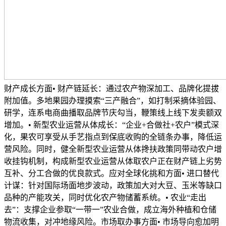
财产成长方面• 财产链延长：通过农产物深加工、品牌化提拔
附加值。多地果园办理摸索“三产融合”，如打制采摘体验园、
研学，连系电商曲播取品牌节庆勾当，鞭策线上线下发卖额双
增加。• 新型农业运营从体成长：“企业+合做社+农户”模式深
化，果农可享受从手艺指点到保底收购的全链条办事，降低运
营风险。同时，健全新型农业运营从体搀扶政策同带动农户增
收挂钩机制，构成新型农业运营从体取农户正在财产链上劣势
互补、分工合做的优良款式。应对全球化挑和方面• 进口替代
计谋：针对国际场面地步波动，政策加大对大豆、玉米等缺口
品种的产能攻关，同时优化农产物储蓄系统。• 农业“走出
去”：支撑企业参取“一带一”农业合做，成立海外种植和仓储
物流收集，对冲地缘风险。市场取办事方面• 市场导向愈加明