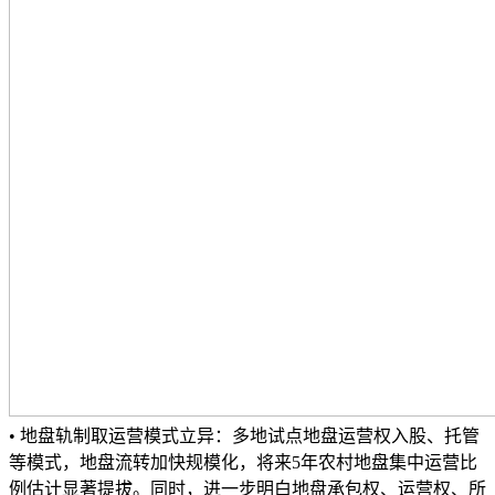
• 地盘轨制取运营模式立异：多地试点地盘运营权入股、托管
等模式，地盘流转加快规模化，将来5年农村地盘集中运营比
例估计显著提拔。同时，进一步明白地盘承包权、运营权、所