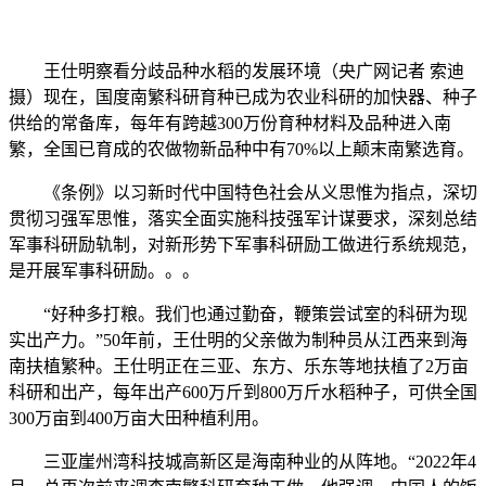
王仕明察看分歧品种水稻的发展环境（央广网记者 索迪
摄）现在，国度南繁科研育种已成为农业科研的加快器、种子
供给的常备库，每年有跨越300万份育种材料及品种进入南
繁，全国已育成的农做物新品种中有70%以上颠末南繁选育。
《条例》以习新时代中国特色社会从义思惟为指点，深切
贯彻习强军思惟，落实全面实施科技强军计谋要求，深刻总结
军事科研励轨制，对新形势下军事科研励工做进行系统规范，
是开展军事科研励。。。
“好种多打粮。我们也通过勤奋，鞭策尝试室的科研为现
实出产力。”50年前，王仕明的父亲做为制种员从江西来到海
南扶植繁种。王仕明正在三亚、东方、乐东等地扶植了2万亩
科研和出产，每年出产600万斤到800万斤水稻种子，可供全国
300万亩到400万亩大田种植利用。
三亚崖州湾科技城高新区是海南种业的从阵地。“2022年4