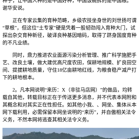
种子，让中国人种的是中国好种，中国饭碗拆的是中国粮。”
谢华安说。
正在专家云集的育种范畴，乡级农技坐身世的刘世扬可谓
“草根”，但这位“土专家”硬是凭着一股韧劲闯入育种大门，试
探出杂交育种新径，破译良种基因暗码，取得了跻身国度育种
的不凡业绩。
同时，鼎力推进农业面源污染分析管理、推广科学施肥手
艺、改良土壤，做大建优高尺度农田，保耕地规模、扩良田空
间、提拔耕地质量，守住18亿亩耕地红线，为粮食稳产减产打
下的耕地根本。
2。凡本网说明“来历：X（非驻马店网）”的做品，均转
载自其他，转载目标正在于传送更多消息，并不代表本网附和
其概念和对其实正在性担任。如其他小我、、网坐、集体从本
网下载利用，必需保留本网坐说明的“来历”，并自傲相关法令
义务，不然本网将逃查其相关法令义务。