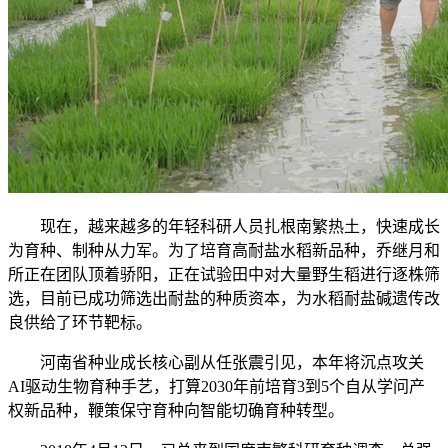
现在，越来越多的年轻科研人员扎根南繁热土，快速成长
为育种、制种从力军。为了培育高耐盐水稻新品种，乔继月和
所正在团队顶着骄阳，正在试验田中对大量野生稻进行逐株筛
选，目前已成功筛选出耐盐的种质资本，为水稻耐盐碱遗传改
良供给了环节靶标。
河南省种业成长核心副从任张震引见，本年将沉点攻关
AI驱动生物育种手艺，打算2030年前培育3到5个自从学问产
权新品种，鞭策保守育种向智能切确育种转型。