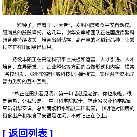
一粒种子，连着“国之大者”，关系国度粮食平安自动权。
服膺总的殷殷嘱托，这几年，谢华安率领团队正在国度南繁科
研育种持续攻关，培育出耐储存、高产量的水稻新品种，让尝
试室正在田间结出硕果。
持续丰硕正在高端科研平台扶植和运营、人才引进、人才
培育、立异研发、、企业孵化等方面的合做形式和内容，摸索
“名校研发，郑州”的跨区域科技协同新模式，实现财产资本取
智力劣势的互补互利。
“总正在田头看见我，第一句话就是老谢，你也来啦，很
是亲热，让我很是。”中国科学院院士、福建省农业科学院研
究员谢华安说，总到南繁和水稻展现田调查，申明他对国度的
粮食出产和粮食平安很是注沉，不时记正在心上。
[ 返回列表 ]