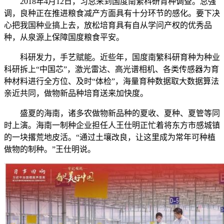
2018年4月12日，习总来到国度南繁科研育种调查。总强
调，良种正在推进粮食减产方面具有十分环节的感化。要下决
心把我国种业搞上去，放松培育具有自从学问产权的优秀品
种，从泉源上保障国度粮食平安。
科研发力，手艺赋能。近些年，国度南繁科研育种为种业
科研拆上“中国芯”，激光雷达、高光谱相机、各类传感器为育
种材料进行全方位、及时“体检”，海量育种数据取大数据算法
亲近共同，做物新品种培育送来加快度。
盛夏的海南，诸多农做物新品种的夏收、夏种、夏管等同
时上演。海南一制种企业担任人王仕明正忙着将东方市感城镇
的一块撂荒地皮活。“通过土壤改良，让这里成为常年可种植
做物的制种。”王仕明说。