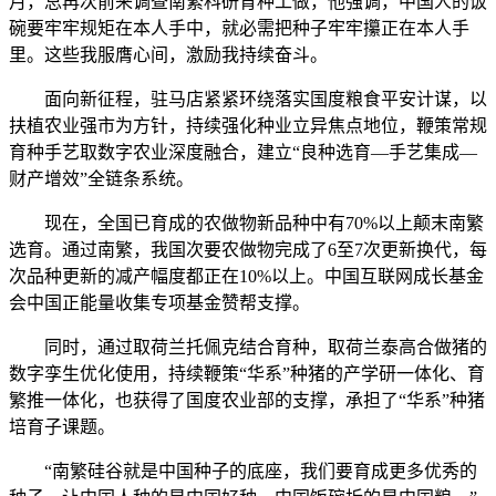
月，总再次前来调查南繁科研育种工做，他强调，中国人的饭
碗要牢牢规矩在本人手中，就必需把种子牢牢攥正在本人手
里。这些我服膺心间，激励我持续奋斗。
面向新征程，驻马店紧紧环绕落实国度粮食平安计谋，以
扶植农业强市为方针，持续强化种业立异焦点地位，鞭策常规
育种手艺取数字农业深度融合，建立“良种选育—手艺集成—
财产增效”全链条系统。
现在，全国已育成的农做物新品种中有70%以上颠末南繁
选育。通过南繁，我国次要农做物完成了6至7次更新换代，每
次品种更新的减产幅度都正在10%以上。中国互联网成长基金
会中国正能量收集专项基金赞帮支撑。
同时，通过取荷兰托佩克结合育种，取荷兰泰高合做猪的
数字孪生优化使用，持续鞭策“华系”种猪的产学研一体化、育
繁推一体化，也获得了国度农业部的支撑，承担了“华系”种猪
培育子课题。
“南繁硅谷就是中国种子的底座，我们要育成更多优秀的