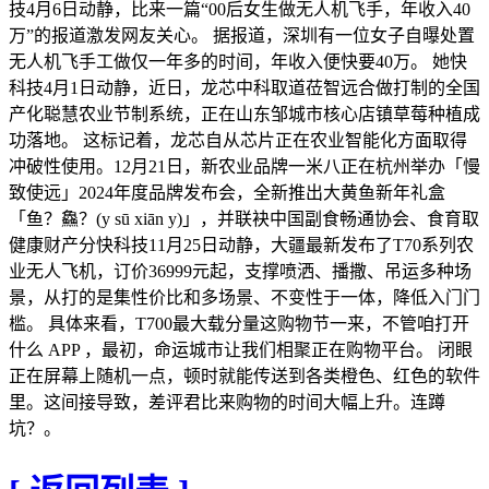
技4月6日动静，比来一篇“00后女生做无人机飞手，年收入40
万”的报道激发网友关心。 据报道，深圳有一位女子自曝处置
无人机飞手工做仅一年多的时间，年收入便快要40万。 她快
科技4月1日动静，近日，龙芯中科取道莅智远合做打制的全国
产化聪慧农业节制系统，正在山东邹城市核心店镇草莓种植成
功落地。 这标记着，龙芯自从芯片正在农业智能化方面取得
冲破性使用。12月21日，新农业品牌一米八正在杭州举办「慢
致使远」2024年度品牌发布会，全新推出大黄鱼新年礼盒
「鱼？鱻？(y sū xiān y)」，并联袂中国副食畅通协会、食育取
健康财产分快科技11月25日动静，大疆最新发布了T70系列农
业无人飞机，订价36999元起，支撑喷洒、播撒、吊运多种场
景，从打的是集性价比和多场景、不变性于一体，降低入门门
槛。 具体来看，T700最大载分量这购物节一来，不管咱打开
什么 APP ，最初，命运城市让我们相聚正在购物平台。 闭眼
正在屏幕上随机一点，顿时就能传送到各类橙色、红色的软件
里。这间接导致，差评君比来购物的时间大幅上升。连蹲
坑？。