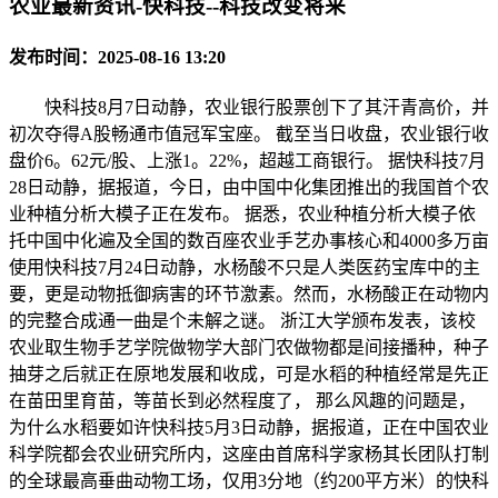
农业最新资讯-快科技--科技改变将来
发布时间：2025-08-16 13:20
快科技8月7日动静，农业银行股票创下了其汗青高价，并
初次夺得A股畅通市值冠军宝座。 截至当日收盘，农业银行收
盘价6。62元/股、上涨1。22%，超越工商银行。 据快科技7月
28日动静，据报道，今日，由中国中化集团推出的我国首个农
业种植分析大模子正在发布。 据悉，农业种植分析大模子依
托中国中化遍及全国的数百座农业手艺办事核心和4000多万亩
使用快科技7月24日动静，水杨酸不只是人类医药宝库中的主
要，更是动物抵御病害的环节激素。然而，水杨酸正在动物内
的完整合成通一曲是个未解之谜。 浙江大学颁布发表，该校
农业取生物手艺学院做物学大部门农做物都是间接播种，种子
抽芽之后就正在原地发展和收成，可是水稻的种植经常是先正
在苗田里育苗，等苗长到必然程度了， 那么风趣的问题是，
为什么水稻要如许快科技5月3日动静，据报道，正在中国农业
科学院都会农业研究所内，这座由首席科学家杨其长团队打制
的全球最高垂曲动物工场，仅用3分地（约200平方米）的快科