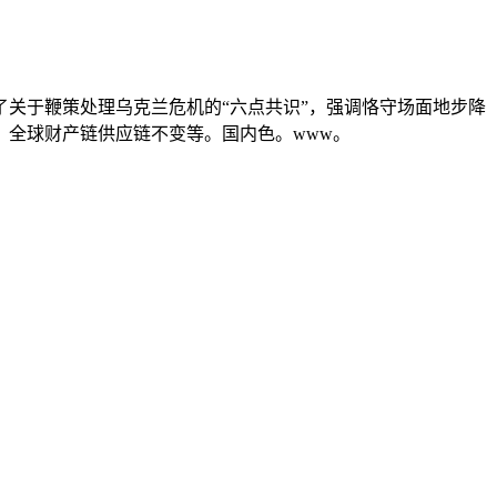
关于鞭策处理乌克兰危机的“六点共识”，强调恪守场面地步降
全球财产链供应链不变等。国内色。www。