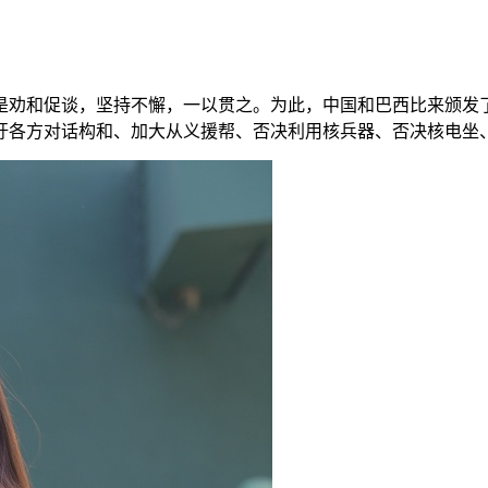
和促谈，坚持不懈，一以贯之。为此，中国和巴西比来颁发了
吁各方对话构和、加大从义援帮、否决利用核兵器、否决核电坐、