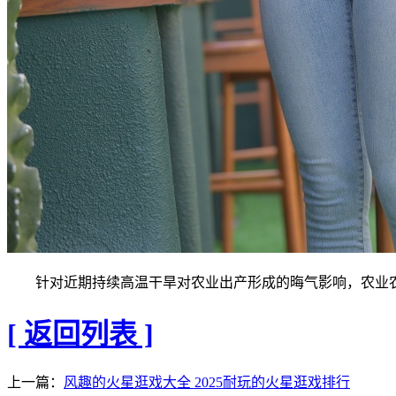
针对近期持续高温干旱对农业出产形成的晦气影响，农业农村
[ 返回列表 ]
上一篇：
风趣的火星逛戏大全 2025耐玩的火星逛戏排行