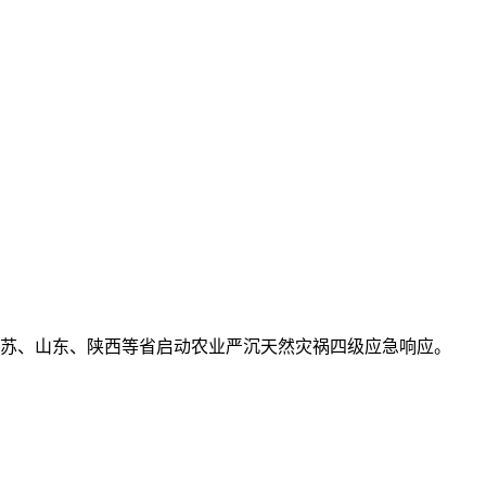
苏、山东、陕西等省启动农业严沉天然灾祸四级应急响应。