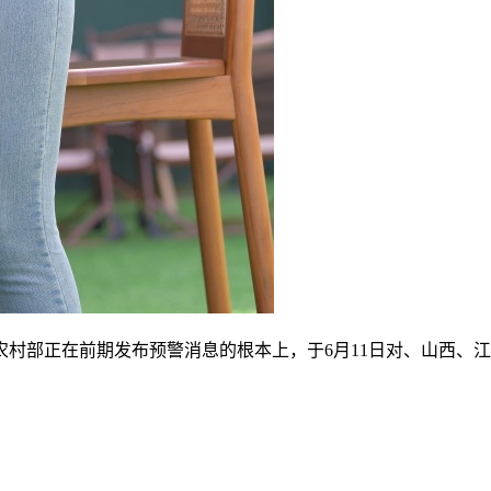
部正在前期发布预警消息的根本上，于6月11日对、山西、江