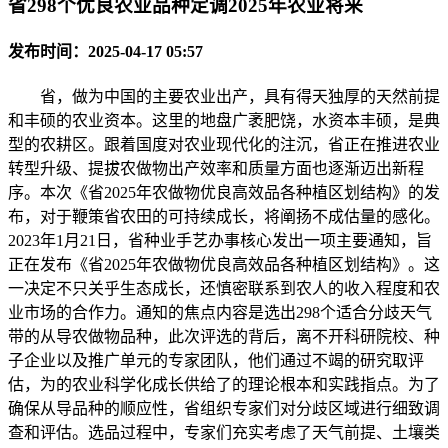
省298个优良农业品种定调2025年农业将来
发布时间：2025-04-17 05:57
省，做为中国的主要农业出产，具有得天独厚的天然前提
和丰硕的农业资本。这里的地盘广袤肥饶，水资本丰硕，是典
型的农耕区。跟着国度对农业现代化的注沉，省正在推进农业
转型升级、提拔农做物出产效率和质量方面也逐渐迈出新程
序。本次《省2025年农做物优良高效品各种植区划结构》的发
布，对于鞭策省农田的可持续成长，将阐扬不成估量的感化。
2023年1月21日，省种业手艺办事核心发出一项主要通知，旨
正在发布《省2025年农做物优良高效品各种植区划结构》。这
一决定不只关乎生态成长，还慎密联系到农人的收入程度和农
业市场的合作力。通知的焦点内容是选出298个适合分歧天气
带的从导农做物品种，此次评选的背后，离不开科研院校、种
子企业以及推广单元的专家团队，他们通过不竭的研究取评
估，为的农业科学化成长供给了的理论根本和实践指点。为了
确保从导品种的顺应性，省组织专家们对分歧区域进行细致调
查和评估。选品过程中，专家们充实考虑了天气前提、土壤类