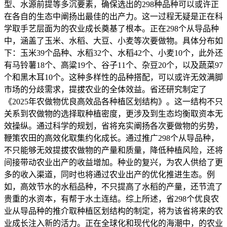
型、水源前提等多沉要素，确保选出的298种品种可以或许正
在各自的生态中阐扬出最佳的出产力。这一过程无疑是正在科
学取手艺层面为的农业成长奠基了根本。正在298个从导品种
中，涵盖了玉米、水稻、大豆、小麦等次要做物。具体分布如
下：玉米39个品种、水稻32个、水稻42个、小麦10个，此外还
有马铃薯18个、高粱19个、谷子11个、杂豆20个，以及蔬菜97
个和黑木耳10个。这种多样性的品种搭配，可以或许无效满脚
市场的分歧需求，提拔农业的全体效益。省还研究制定了
《2025年农做物优良高效品各种植区划结构》。这一结构不只
关系到农做物的选择取种植密度，更涉及到生态均衡取资本无
效操纵。通过科学的规划，省将充实阐扬各次要做物的劣势，
鞭策农田的高效化取集约化成长。通过推广298个从导品种，
不只能够无效提拔农做物的产量和质量，降低种植风险，还将
间接带动农业出产的收益增加。种业的复兴，为农人供给了更
多的收入渠道，同时也将通过农业出产的优化推进生态。例
如，高效节水的水稻品种，不只提高了水稻的产量，还节流了
贵重的水资本，有帮于水土连结。综上所述，省298个优良农
业从导品种的推介取种植区划结构的制定，将为该省将来的农
业成长注入新的活力。正在全球化和现代化的海潮中，的农业