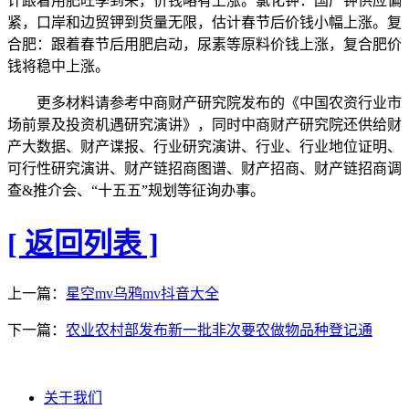
计跟着用肥旺季到来，价钱略有上涨。氯化钾：国产钾供应偏
紧，口岸和边贸钾到货量无限，估计春节后价钱小幅上涨。复
合肥：跟着春节后用肥启动，尿素等原料价钱上涨，复合肥价
钱将稳中上涨。
更多材料请参考中商财产研究院发布的《中国农资行业市
场前景及投资机遇研究演讲》，同时中商财产研究院还供给财
产大数据、财产谍报、行业研究演讲、行业、行业地位证明、
可行性研究演讲、财产链招商图谱、财产招商、财产链招商调
查&推介会、“十五五”规划等征询办事。
[ 返回列表 ]
上一篇：
星空mv乌鸦mv抖音大全
下一篇：
农业农村部发布新一批非次要农做物品种登记通
关于我们