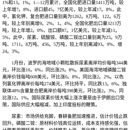
1%和13。1%。1—12月累计，全国化肥进口量1411万吨，较
上年增7。8%，进口额45。7亿美元，较上年减17。8%，此
中，氯化钾、复合肥进口量别离为1262。8万吨、122。6万
吨，较上年别离增9。2%、1。4%。全国化肥出口量3213万
吨，较上年增2。0%，出口额87。1亿美元，较上年减11。
5%，此中，尿素、硫酸铵、磷酸二铵出口量别离为25。9万
吨、1711。8万吨、456。5万吨，较上年别离减93。9%、增
24。3%。
1月份，波罗的海地域小颗粒散拆尿素离岸均价每吨344美
元，环比涨10。6%，同比涨29。8%。美国海湾地域磷酸二铵
离岸价钱每吨608美元，环比涨0。8%，同比涨2。2%。以色
列氯化钾离岸价每吨274美元，环比持平，同比跌13。6%。独
联体48%含量复合肥离岸价每吨398美元，环比涨2。3%，同
比涨12。1%。国际尿素价钱大幅上涨次要是由于伊朗出口受
限，国际供应大幅缩减，加上印度投标的鞭策。
尿素：市场供给充脚，春耕备肥加速推进，估计价钱止跌
回升。磷酸二铵：原材料价钱高位运转，成本支持感化强，估