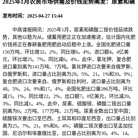
2025年1月农资市场供需及价钱走势阐发：尿素和磷
发布时间：2025-04-27 15:44
中商谍报网讯：2025年1月，尿素和磷酸二铵价钱延续跌
势，其他以稳为从。储蓄用肥正正在加速推进，估计国内化肥
价钱将正在春耕备肥用肥启动后稳中上涨。全国化肥进口量
150万吨，环比增32。2%，同比增6。4%，进口额4。4亿美
元，环比增25。7%，同比减6。4%，此中，氯化钾、复合肥
进口量别离为141万吨、7万吨。氯化钾进口次要来自俄罗斯、
白俄罗斯和，进口量占比别离为29。5%、21。1%和20。9%；
复合肥进口次要来自、俄罗斯和比利时，进口量占比别离为
48。5%、24。9%和17。4%。全国化肥出口量286万吨，环比
减15。1%，同比增22。2%，出口额7。0亿美元，环比减29。
3%，同比减1。4%，此中，尿素、硫酸铵、磷酸二铵出口量
别离为0。2万吨、177万吨、21万吨。尿素全数出口至中国；
硫酸铵次要出口至巴西、土耳其和印度尼西亚，出口量占比别
离为25。7%、21。8%和8。4%；磷酸二铵次要出口至孟加拉
国、尼泊尔和埃塞俄比亚，出口量占比别离为30。4%、14。