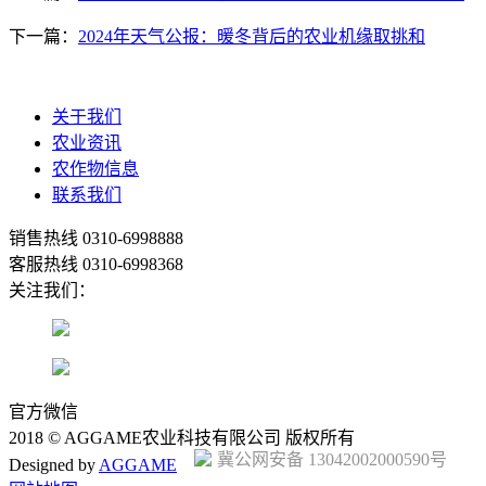
下一篇：
2024年天气公报：暖冬背后的农业机缘取挑和
关于我们
农业资讯
农作物信息
联系我们
销售热线
0310-6998888
客服热线
0310-6998368
关注我们：
官方微信
2018 © AGGAME农业科技有限公司 版权所有
冀公网安备 13042002000590号
Designed by
AGGAME