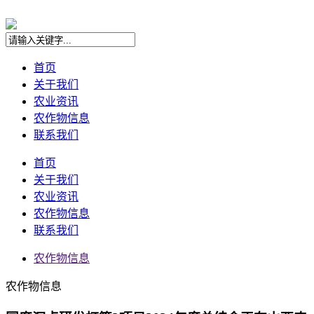
首页
关于我们
农业资讯
农作物信息
联系我们
首页
关于我们
农业资讯
农作物信息
联系我们
农作物信息
农作物信息