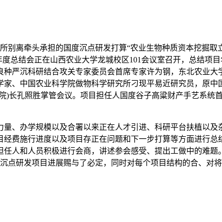
所别离牵头承担的国度沉点研发打算“农业生物种质资本挖掘取立
24年度总结会正在山西农业大学龙城校区101会议室召开，总结
良种严沉科研结合攻关专家委员会首席专家许为钢，东北农业大
学家、中国农业科学院做物科学研究所刁现平易近研究员，原中
(院)长孔照胜掌管会议。项目担任人国度谷子高粱财产手艺系统
量、办学规模以及合署以来正在人才引进、科研平台扶植以及杂
目经费施行进度以及项目存正在问题和下一步打算等方面进行总
担任人和人员积极进行会商，讲述参会感受、提出工做中的难题
个沉点研发项目进展赐与了必定，同时对每个项目结构的合、对