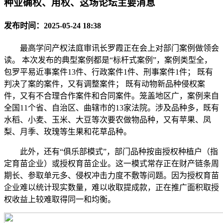
种业确权、用权、这场论坛主要消息
发布时间：2025-05-24 18:38
最高学问产权法庭审讯长罗霞正在会上对部门案例做领会
读。 本次发布的典型案例都是“标杆式案例”，案例类型全，
包罗平易近事案件13件、行政案件1件、刑事案件1件； 既有
判决了案的案件，又有调整案件； 既有动物新品种侵权案
件，又有不合理合作案件和合同案件。笼盖地区广，案例来自
全国11个省、自治区、曲辖市的13家法院。涉及品种多，既有
水稻、小麦、玉米、大豆等次要农做物品种，又有苹果、凤
梨、月季、玫瑰等生果和花草品种。
此外，还有“俱乐部模式”，部门品种按亩授权种植户（指
定育苗企业）或授权育苗企业。这一模式常存正在财产链条周
期长、参取单元多、侵权冲击力度不敷等问题。因为授权育苗
企业难以统计现实数量，难以收取提成款，正在推广面积取授
权收益上较难取得同一和均衡。