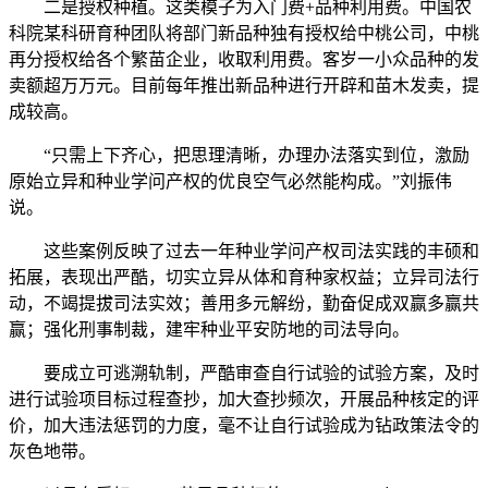
二是授权种植。这类模子为入门费+品种利用费。中国农
科院某科研育种团队将部门新品种独有授权给中桃公司，中桃
再分授权给各个繁苗企业，收取利用费。客岁一小众品种的发
卖额超万万元。目前每年推出新品种进行开辟和苗木发卖，提
成较高。
“只需上下齐心，把思理清晰，办理办法落实到位，激励
原始立异和种业学问产权的优良空气必然能构成。”刘振伟
说。
这些案例反映了过去一年种业学问产权司法实践的丰硕和
拓展，表现出严酷，切实立异从体和育种家权益；立异司法行
动，不竭提拔司法实效；善用多元解纷，勤奋促成双赢多赢共
赢；强化刑事制裁，建牢种业平安防地的司法导向。
要成立可逃溯轨制，严酷审查自行试验的试验方案，及时
进行试验项目标过程查抄，加大查抄频次，开展品种核定的评
价，加大违法惩罚的力度，毫不让自行试验成为钻政策法令的
灰色地带。