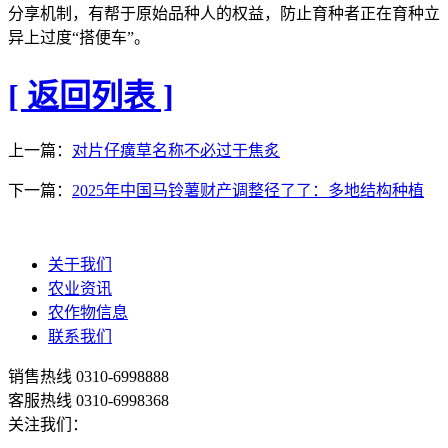
分享机制，有帮于原始品种人的权益，防止育种者正在育种立
异上过度“搭便车”。
[ 返回列表 ]
上一篇：
对片仔癀草名称不必过于焦炙
下一篇：
2025年中国马铃薯财产调整径了了：多地结构种植
关于我们
农业资讯
农作物信息
联系我们
销售热线
0310-6998888
客服热线
0310-6998368
关注我们：