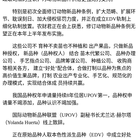
特别是初次全面修订动物新品种条例，扩大范畴、扩展环
节、耽误刻日、加大侵权惩罚力度，并正在成立EDV轨制上
细化轨制放置。农财君正在会上获悉，修订动物新品种条例无
望正在本年上半年发布实施。
这些公司不 育种不卖苗也不种植和 出产果品，只做新品
种授权， 新品种（品种权人） 结合 苗木代繁公司、 品种办理
公司 、 手艺指点公司、 品牌筹谋公司、 种植公司、 收购商
等相关各方， 建立“好处”配合体，合做打制以品种为焦点的
高价值生果品牌，打制 农业出产专业化、手艺化、规范化的
办理模式，实现结合体成 员持续共赢。
我国品种权年申请量持续8年位居UPOV第一，品种权申
请量不竭添加，品种认识不竭加强。
国际动物新品种联盟（UPOV）副秘书长尤兰达·赫尔塔
（Yolanda Huerta）线上致辞。
正在原始品种人取本色性派生品种（EDV）中成立好处