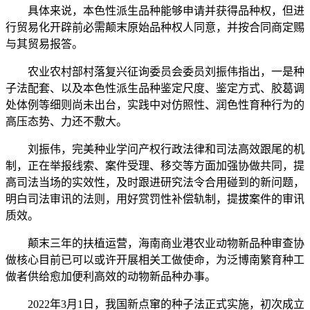
具体来说，本色性派生品种能够申请并获得品种权，但进
行贸易化开辟前必需颠末原始品种权人同意，并按合同商定赐
与其贸易报答。
农业农村部村落复兴征询委员会委员刘振伟指出，一是种
子法配套、以及本色性派生品种鉴定尺度、鉴定方式、胶葛调
处体例等细则尚未出台，实践中对仿照性、润色性育种行为的
高压态势、力还不敷大。
刘振伟，完美种业学问产权行政法律和司法高效跟尾的机
制，正在举报线索、案件受理、移交等方面加强协做共同，提
高司法当场的实效性，及时跟进研究法令合用碰到的新问题，
明白司法审讯的法则，用好赏罚性补偿轨制，提拔案件的审讯
质效。
颠末三年的扶植运营，海南商业港农业动物新品种审查协
做核心目前已可以或许开展相关工做使命，为泛博南繁育种工
做者供给愈加便利高效的动物新品种办事。
2022年3月1日，我国新点窜的种子法正式实施，初次成立