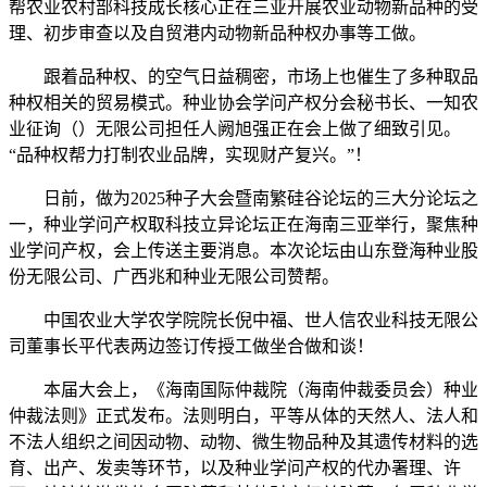
帮农业农村部科技成长核心正在三亚开展农业动物新品种的受
理、初步审查以及自贸港内动物新品种权办事等工做。
跟着品种权、的空气日益稠密，市场上也催生了多种取品
种权相关的贸易模式。种业协会学问产权分会秘书长、一知农
业征询（）无限公司担任人阙旭强正在会上做了细致引见。
“品种权帮力打制农业品牌，实现财产复兴。”！
日前，做为2025种子大会暨南繁硅谷论坛的三大分论坛之
一，种业学问产权取科技立异论坛正在海南三亚举行，聚焦种
业学问产权，会上传送主要消息。本次论坛由山东登海种业股
份无限公司、广西兆和种业无限公司赞帮。
中国农业大学农学院院长倪中福、世人信农业科技无限公
司董事长平代表两边签订传授工做坐合做和谈！
本届大会上，《海南国际仲裁院（海南仲裁委员会）种业
仲裁法则》正式发布。法则明白，平等从体的天然人、法人和
不法人组织之间因动物、动物、微生物品种及其遗传材料的选
育、出产、发卖等环节，以及种业学问产权的代办署理、许