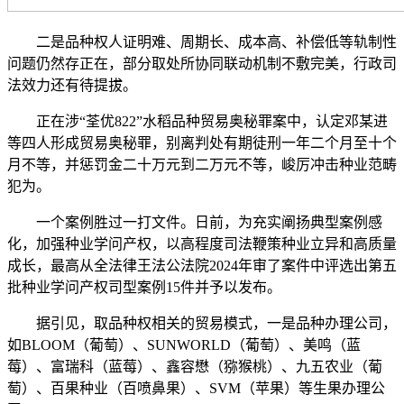
二是品种权人证明难、周期长、成本高、补偿低等轨制性
问题仍然存正在，部分取处所协同联动机制不敷完美，行政司
法效力还有待提拔。
正在涉“荃优822”水稻品种贸易奥秘罪案中，认定邓某进
等四人形成贸易奥秘罪，别离判处有期徒刑一年二个月至十个
月不等，并惩罚金二十万元到二万元不等，峻厉冲击种业范畴
犯为。
一个案例胜过一打文件。日前，为充实阐扬典型案例感
化，加强种业学问产权，以高程度司法鞭策种业立异和高质量
成长，最高从全法律王法公法院2024年审了案件中评选出第五
批种业学问产权司型案例15件并予以发布。
据引见，取品种权相关的贸易模式，一是品种办理公司，
如BLOOM（葡萄）、SUNWORLD（葡萄）、美鸣（蓝
莓）、富瑞科（蓝莓）、鑫容懋（猕猴桃）、九五农业（葡
萄）、百果种业（百喷鼻果）、SVM（苹果）等生果办理公