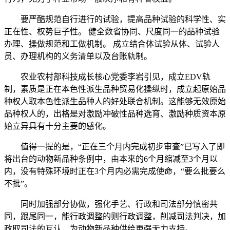
要严酷规范自行进行的试验，提高品种试验的科学性、实
正在性、权势巨子性。 健全数省协同、尺度同一的品种试验
办理、操做规范和工做机制。 成立结合体试验从体、试验人
员、办理机构的义务清单以及台账轨制。
农业农村部科技成长核心党委李岩引见，成立EDV轨
制，素质是正在本色性派生品种贸易化操纵时，成立起原始品
种权人取本色性派生品种人的好处联合机制。这能够无效原始
品种权人的，出格是对激励冲破性品种选育、激励种质资本原
始立异具有十分主要的感化。
值得一提的是，“正在三个月内完成初步审查”已写入了即
将出台的动物新品种条例中，由本来的6个月缩减至3个月以
内，没有特殊环境时正在3个月内必需完成使命，“要么批要么
不批”。
同时加强部分协做，强化手艺、行政和司法部分慎密共
同，跟尾同一，能行政调整的则行政调整，削减司法判决，加
政取司法的互认，为动物新品种供给更强无力支持。