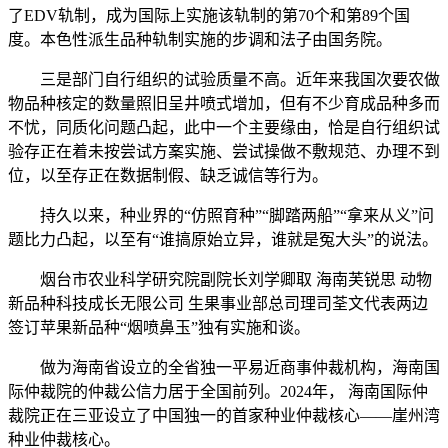
了EDV轨制，成为国际上实施该轨制的第70个和第89个国
度。本色性派生品种轨制实施的步调和法子由国务院。
三是部门自行组织的试验质量不高。近年来我国次要农做
物品种核定的数量照旧呈井喷式增加，但有不少育成品种多而
不忧，同质化问题凸起，此中一个主要缘由，恰是自行组织试
验存正在着未按尝试方案实施、尝试操做不敷规范、办理不到
位，以至存正在数据制假、缺乏诚信等行为。
持久以来，种业界的“仿照育种”“脚踏两船”“拿来从义”问
题比力凸起，以至有“谁搞原始立异，谁就是冤大头”的说法。
烟台市农业科学研究院副院长刘学卿取 海南芙锐思 动物
新品种科技成长无限公司 生果事业部总司理司荃文代表两边
签订苹果新品种“烟喷鼻玉”独有实施和谈。
做为海南省设立的全省独一平易近商事仲裁机构，海南国
际仲裁院的仲裁公信力居于全国前列。2024年， 海南国际仲
裁院正在三亚设立了中国独一的首家种业仲裁核心——崖州湾
种业仲裁核心。