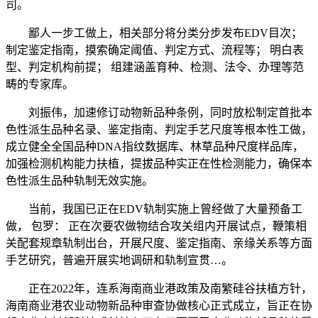
司。
鄙人一步工做上，相关部分将分类分步发布EDV目次；
制定鉴定指南，摸索确定阈值、判定方式、流程等； 明白表
型、判定机构前提； 组建涵盖育种、检测、法令、办理等范
畴的专家库。
刘振伟，加速修订动物新品种条例，同时放松制定首批本
色性派生品种名录、鉴定指南、判定手艺尺度等根本性工做，
成立健全全国品种DNA指纹数据库、林草品种尺度样品库，
加强检测机构能力扶植，提拔品种实正在性检测能力，确保本
色性派生品种轨制无效实施。
当前，我国已正在EDV轨制实施上曾经做了大量预备工
做， 包罗： 正在次要农做物结合攻关组内开展试点，鞭策相
关配套规章轨制出台，开展尺度、鉴定指南、亲缘关系等方面
手艺研究，普遍开展实地调研和轨制宣贯…。
正在2022年，连系海南商业港政策及南繁硅谷扶植方针，
海南商业港农业动物新品种审查协做核心正式成立，旨正在协