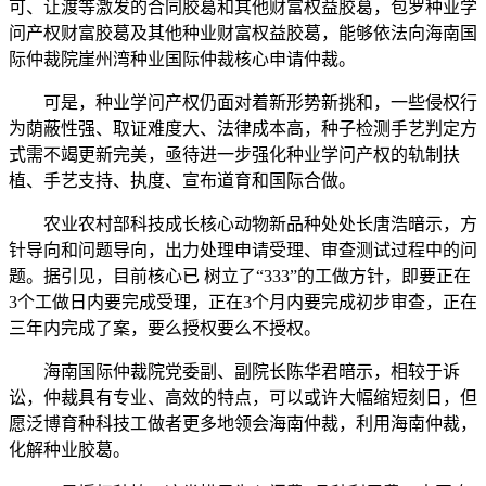
可、让渡等激发的合同胶葛和其他财富权益胶葛，包罗种业学
问产权财富胶葛及其他种业财富权益胶葛，能够依法向海南国
际仲裁院崖州湾种业国际仲裁核心申请仲裁。
可是，种业学问产权仍面对着新形势新挑和，一些侵权行
为荫蔽性强、取证难度大、法律成本高，种子检测手艺判定方
式需不竭更新完美，亟待进一步强化种业学问产权的轨制扶
植、手艺支持、执度、宣布道育和国际合做。
农业农村部科技成长核心动物新品种处处长唐浩暗示，方
针导向和问题导向，出力处理申请受理、审查测试过程中的问
题。据引见，目前核心已 树立了“333”的工做方针，即要正在
3个工做日内要完成受理，正在3个月内要完成初步审查，正在
三年内完成了案，要么授权要么不授权。
海南国际仲裁院党委副、副院长陈华君暗示，相较于诉
讼，仲裁具有专业、高效的特点，可以或许大幅缩短刻日，但
愿泛博育种科技工做者更多地领会海南仲裁，利用海南仲裁，
化解种业胶葛。