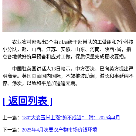
农业农村部派出3个由司局级干部带队的工做组和7个科技
小分队，赴、山西、江苏、安徽、山东、河南、陕西7省，指
点各地做好抗旱预备和应对工做，保质保量完成夏收夏播。
中国驻英国讲话人13日暗示，中方否决，已向英方提出严
明商量。英国罔顾国内国际，不竭推波助澜，滋长和事延绵不
停、涂炭，以致和平愈加遥遥无期。
[ 返回列表 ]
上一篇：
180°大变玉米上涨“势不成当”！附：2025年4月
下一篇：
2025年4月次要农产物市场价钱环境