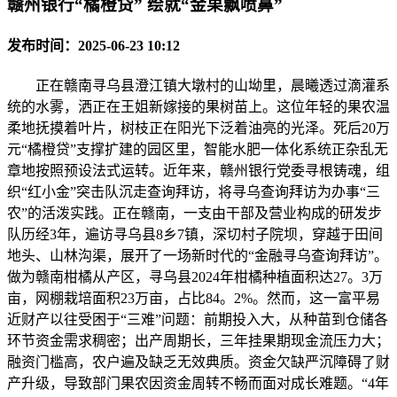
赣州银行“橘橙贷” 绘就“金果飘喷鼻”
发布时间：2025-06-23 10:12
正在赣南寻乌县澄江镇大墩村的山坳里，晨曦透过滴灌系
统的水雾，洒正在王姐新嫁接的果树苗上。这位年轻的果农温
柔地抚摸着叶片，树枝正在阳光下泛着油亮的光泽。死后20万
元“橘橙贷”支撑扩建的园区里，智能水肥一体化系统正杂乱无
章地按照预设法式运转。近年来，赣州银行党委寻根铸魂，组
织“红小金”突击队沉走查询拜访，将寻乌查询拜访为办事“三
农”的活泼实践。正在赣南，一支由干部及营业构成的研发步
队历经3年，遍访寻乌县8乡7镇，深切村子院坝，穿越于田间
地头、山林沟渠，展开了一场新时代的“金融寻乌查询拜访”。
做为赣南柑橘从产区，寻乌县2024年柑橘种植面积达27。3万
亩，网棚栽培面积23万亩，占比84。2%。然而，这一富平易
近财产以往受困于“三难”问题：前期投入大，从种苗到仓储各
环节资金需求稠密；出产周期长，三年挂果期现金流压力大；
融资门槛高，农户遍及缺乏无效典质。资金欠缺严沉障碍了财
产升级，导致部门果农因资金周转不畅而面对成长难题。“4年