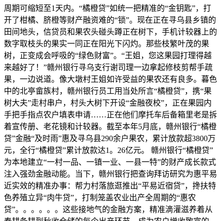
周期可缩短至1天内。“橘橙贷”如统一把精准的“金钥匙”，打
开了柑橘、脐橙等财产融资难的“锁”。现在正在寻乌县乡镇的
田间地头，信贷员和果农头碰头蹲正在树下，手机计较器上的
数字取枝头的果实一同正在阳光下闪灼。那些枝繁叶茂的果
树，正变成会呼吸的“绿色财富”。“王姐，您这果园打理得越
来越好了！”赣州银行寻乌支行谢司理一边拿起修枝剪帮手疏
果，一边说道。像大墩村王姐如许受益的果农还有良多。暮色
中的北亭畲族村，赣州银行员工用当处所言“橘橙贷”，携“果
树大夫”走村串户，村头大树下开设“金融夜校”，正在果园内
手把手指点农户填表申请……正在他们摩托车后备箱里老是拆
着宣传册、老花镜和计较器。截至本年5月底，赣州银行“橘橙
贷”金融“及时雨”惠及寻乌县290余户果农，累计放款超3800万
元，全行“橘橙贷”累计放款达1。26亿元。 赣州银行“橘橙贷”
为本地建立“一村一品、一镇一业、一县一特”的财产成长款式
注入强劲金融动能。当下，赣州银行把查询拜访研究为惠平易
近实效的精准办事：帮力村落旅逛推出“平易近宿贷”，搀扶特
色养殖立异“肉牛贷”，打制笼盖农业出产全周期的“惠农
贷”。。。。。。这些接地气的金融方案，精准滴灌滋养着从