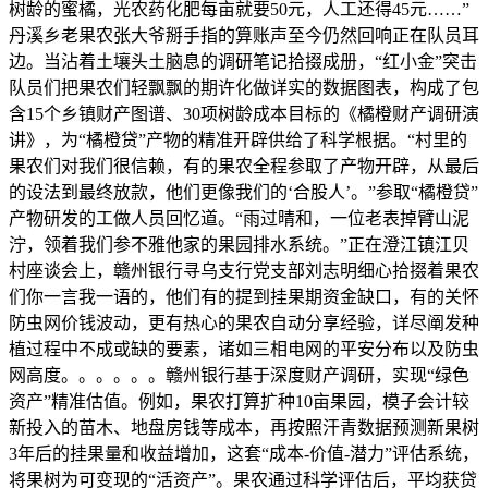
树龄的蜜橘，光农药化肥每亩就要50元，人工还得45元……”
丹溪乡老果农张大爷掰手指的算账声至今仍然回响正在队员耳
边。当沾着土壤头土脑息的调研笔记拾掇成册，“红小金”突击
队员们把果农们轻飘飘的期许化做详实的数据图表，构成了包
含15个乡镇财产图谱、30项树龄成本目标的《橘橙财产调研演
讲》，为“橘橙贷”产物的精准开辟供给了科学根据。“村里的
果农们对我们很信赖，有的果农全程参取了产物开辟，从最后
的设法到最终放款，他们更像我们的‘合股人’。”参取“橘橙贷”
产物研发的工做人员回忆道。“雨过晴和，一位老表掉臂山泥
泞，领着我们参不雅他家的果园排水系统。”正在澄江镇江贝
村座谈会上，赣州银行寻乌支行党支部刘志明细心拾掇着果农
们你一言我一语的，他们有的提到挂果期资金缺口，有的关怀
防虫网价钱波动，更有热心的果农自动分享经验，详尽阐发种
植过程中不成或缺的要素，诸如三相电网的平安分布以及防虫
网高度。。。。。。赣州银行基于深度财产调研，实现“绿色
资产”精准估值。例如，果农打算扩种10亩果园，模子会计较
新投入的苗木、地盘房钱等成本，再按照汗青数据预测新果树
3年后的挂果量和收益增加，这套“成本-价值-潜力”评估系统，
将果树为可变现的“活资产”。果农通过科学评估后，平均获贷