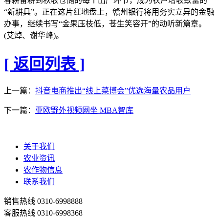
春耕备耕到秋收仓储的每个出产环节，成为农户增收致富的
“新耕具”。正在这片红地盘上，赣州银行将用务实立异的金融
办事，继续书写“金果压枝低，苍生笑容开”的动听新篇章。
(艾焯、谢华峰)。
[ 返回列表 ]
上一篇：
抖音电商推出“线上菜博会”优选海量农品用户
下一篇：
亚欧野外视频网坐 MBA智库
关于我们
农业资讯
农作物信息
联系我们
销售热线
0310-6998888
客服热线
0310-6998368