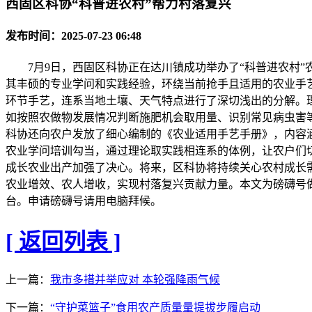
西固区科协“科普进农村”帮力村落复兴
发布时间：2025-07-23 06:48
7月9日，西固区科协正在达川镇成功举办了“科普进农村”
其丰硕的专业学问和实践经验，环绕当前抢手且适用的农业手
环节手艺，连系当地土壤、天气特点进行了深切浅出的分解。
如按照农做物发展情况判断施肥机会取用量、识别常见病虫害
科协还向农户发放了细心编制的《农业适用手艺手册》，内容
农业学问培训勾当，通过理论取实践相连系的体例，让农户们
成长农业出产加强了决心。将来，区科协将持续关心农村成长
农业增效、农人增收，实现村落复兴贡献力量。本文为磅礴号
台。申请磅礴号请用电脑拜候。
[ 返回列表 ]
上一篇：
我市多措并举应对 本轮强降雨气候
下一篇：
“守护菜篮子”食用农产质量量提拔步履启动