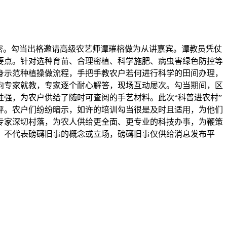
密。勾当出格邀请高级农艺师谭璀榕做为从讲嘉宾。谭教员凭仗
要点。针对选种育苗、合理密植、科学施肥、病虫害绿色防控等
身示范种植操做流程，手把手教农户若何进行科学的田间办理，
向专家就教，专家逐个耐心解答，现场互动屡次。勾当期间，区
强，为农户供给了随时可查阅的手艺材料。此次“科普进农村”
评。农户们纷纷暗示，如许的培训勾当很是及时且适用，为他们
专家深切村落，为农人供给更全面、更专业的科技办事，为鞭策
，不代表磅礴旧事的概念或立场，磅礴旧事仅供给消息发布平