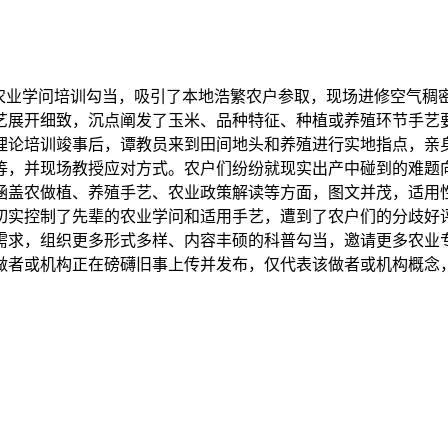
农业学问培训勾当，吸引了本地浩繁农户参取，现场进修空气稠
艺展开细致，沉点阐发了玉米、品种特征、种植或养殖环节手艺
理论培训竣事后，谭教员来到田间地头和养殖进行实地指点，亲
等，并现场教授应对方式。农户们纷纷就现实出产中碰到的难题
涵盖农做植、养殖手艺、农业政策解读等方面，图文并茂，适用性
切实控制了先辈的农业学问和适用手艺，遭到了农户们的分歧好
需求，组织更多形式多样、内容丰硕的科普勾当，邀请更多农业
做者或机构正在磅礴旧事上传并发布，仅代表该做者或机构概念