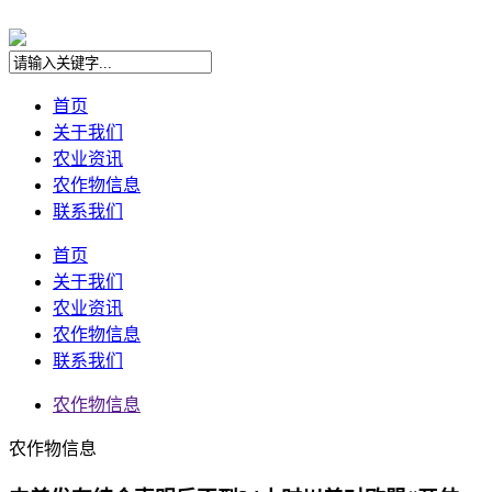
首页
关于我们
农业资讯
农作物信息
联系我们
首页
关于我们
农业资讯
农作物信息
联系我们
农作物信息
农作物信息