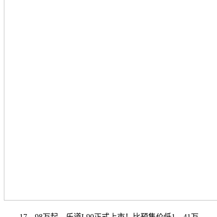
17。98万起，乐道L90正式上市！比预售价低1。41万