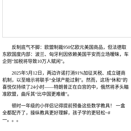
反制底气不脚：欧盟制裁950亿欧元美国商品，但法德取
东欧国度内部：波兰、匈牙利因依赖美国平安而立场暧昧，车
企则“加税将导致10万人赋闲”。
2025年5月12日，两边许诺打消91%加征关税、成立磋商
机制，以至暗示将联手“全球产能过剩”。然而，这场“休和”的
喜悦仅持续了24小时——特朗普正在白宫的中，俄然将矛头瞄
准欧盟，曲斥其“比中国更难缠”。
顿时一年级的小伴侣记得提前预备这些数学教具！ 一盒
全都配齐了，操纵教具更好理解，孩子学的更轻松~#
一。。。