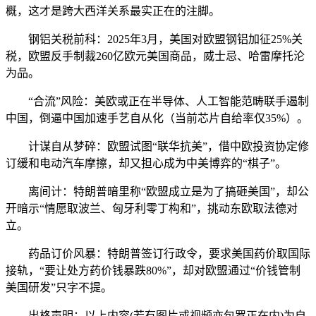
概，这才是跨大西洋关系最实正在的注脚。
钢铝关税前科：2025年3月，美国对欧盟钢铝加征25%关
税，欧盟反手制裁260亿欧元美国商品，威士忌、哈雷摩托沦
为品。
“合流”风险：美欧或正在半导体、人工智能范畴联手遏制
中国，倒逼中国加速手艺自从化（当前芯片自给率仅35%）。
计谋自从梦碎：欧盟试图“联华抗美”，借中欧投资协定修
订缓和电动汽车摩擦，却又担心成为中美博弈的“棋子”。
离间计：特朗普暗里称“欧盟成立是为了搞砸美国”，却公
开暗示“情愿取波兰、匈牙利零丁构和”，挑动东欧取法德对
立。
药品订价风暴：特朗普签订行政令，要求美国药价取国际
接轨，“要让处方药价钱暴跌80%”，却对欧盟通过“价钱管制
美国研发”只字不提。
出格声明：以上内容(若有图片或视频亦包罗正在内)为自