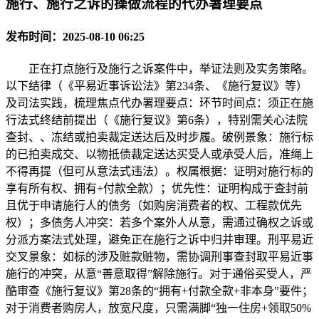
施行、施行之诉的操做流程的代办署理要点
发布时间：2025-08-10 06:25
正在打点施行及施行之诉案件中，举证法则及实务策略。
以下结律（《平易近事诉讼法》第234条、《施行复议》等）
及司法实践，梳理焦点代办署理要点：环节时间点：须正在施
行法式终结前提出（《施行复议》第6条），特别需关心法院
查封、、冻结或拍卖裁定送达后及时步履。破例景象：施行标
的已拍卖成交、以物抵债裁定送达买受人或承受人后，准绳上
不得再提（但可从意法式违法）。权属根据：证明对施行标的
享有所有权、拥有+付款全款）；优先性：证明构成于查封前
且优于申请施行人的债务（如购房消费者的权、工程款优先
权）；多债务人冲突：若多个案外人从意，需通过确权之诉或
分派方案法式处理，避免正在施行之诉中归并审理。刑平易近
交叉景象：如标的涉及赃款赃物，需协调刑事查封取平易近事
施行的冲突，从意“善意取得”解除施行。对于通俗买受人，严
酷审查《施行复议》第28条的“拥有+付款全款+非本身”要件；
对于消费者购房人，放宽尺度，只需满脚“独一住房+领取50%