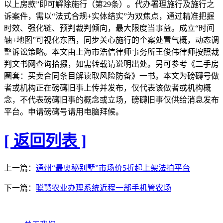
以上房款”即可解除施行（第29条）。代办署理施行及施行之
诉案件，需以“法式合规+实体结实”为双焦点，通过精准把握
时效、强化链、预判裁判倾向，最大限度当事益。成立“时间
轴+地图”可视化东西，同步关心施行的个案处置气概，动态调
整诉讼策略。本文由上海市浩信律师事务所王俊伟律师按照裁
判文书网查询拾掇，如需转载请说明出处。另可参考《二手房
圈套：买卖合同条目解读取风险防备》一书。本文为磅礴号做
者或机构正在磅礴旧事上传并发布，仅代表该做者或机构概
念，不代表磅礴旧事的概念或立场，磅礴旧事仅供给消息发布
平台。申请磅礴号请用电脑拜候。
[ 返回列表 ]
上一篇：
通州“最奥秘别墅”市场价5折起上架法拍平台
下一篇：
聪慧农业办理系统近程一部手机管农场